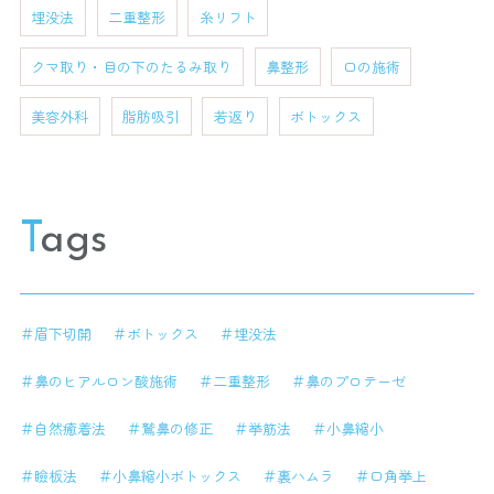
埋没法
二重整形
糸リフト
クマ取り・目の下のたるみ取り
鼻整形
口の施術
美容外科
脂肪吸引
若返り
ボトックス
Tags
＃眉下切開
＃ボトックス
＃埋没法
＃鼻のヒアルロン酸施術
＃二重整形
＃鼻のプロテーゼ
＃自然癒着法
＃鷲鼻の修正
＃挙筋法
＃小鼻縮小
＃瞼板法
＃小鼻縮小ボトックス
＃裏ハムラ
＃口角挙上