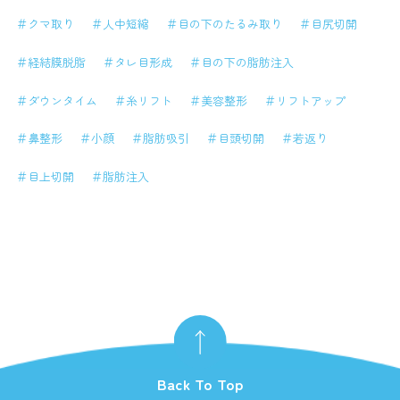
＃クマ取り
＃人中短縮
＃目の下のたるみ取り
＃目尻切開
＃経結膜脱脂
＃タレ目形成
＃目の下の脂肪注入
＃ダウンタイム
＃糸リフト
＃美容整形
＃リフトアップ
＃鼻整形
＃小顔
＃脂肪吸引
＃目頭切開
＃若返り
＃目上切開
＃脂肪注入
Back To Top