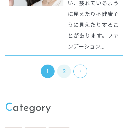
い、疲れているよう
に見えたり不健康そ
うに見えたりするこ
とがあります。ファ
ンデーション...
投
1
2
稿
ナ
ビ
ゲ
ー
シ
ョ
Category
ン