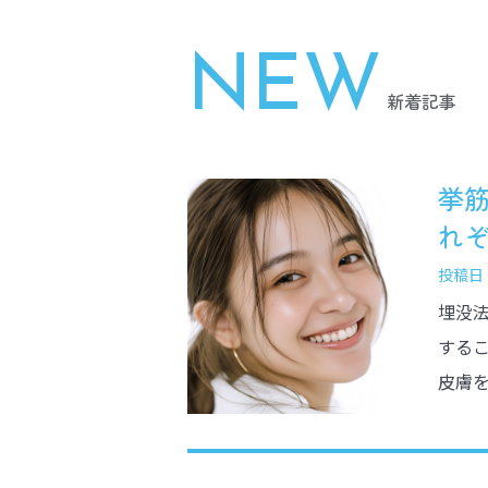
NEW
新着記事
挙
れぞれ
投稿日：2
埋没
する
皮膚を