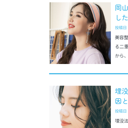
岡
したい
投稿日：2
美容
る二
から、
埋
因と対
投稿日：2
埋没