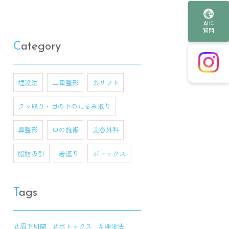
AIに
質問
Category
埋没法
二重整形
糸リフト
クマ取り・目の下のたるみ取り
鼻整形
口の施術
美容外科
脂肪吸引
若返り
ボトックス
Tags
＃眉下切開
＃ボトックス
＃埋没法