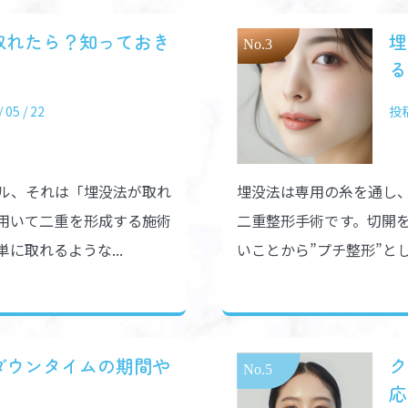
取れたら？知っておき
埋
る
05 / 22
投稿
ル、それは「埋没法が取れ
埋没法は専用の糸を通し
用いて二重を形成する施術
二重整形手術です。切開
に取れるような...
いことから”プチ整形”とし
ダウンタイムの期間や
ク
応