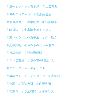
＃鼻のヒアルロン酸施術
＃二重整形
＃鼻のプロテーゼ
＃自然癒着法
＃鷲鼻の修正
＃挙筋法
＃小鼻縮小
＃瞼板法
＃小鼻縮小ボトックス
＃裏ハムラ
＃口角挙上
＃クマ取り
＃人中短縮
＃目の下のたるみ取り
＃目尻切開
＃経結膜脱脂
＃タレ目形成
＃目の下の脂肪注入
＃ダウンタイム
＃糸リフト
＃美容整形
＃リフトアップ
＃鼻整形
＃小顔
＃脂肪吸引
＃目頭切開
＃若返り
＃目上切開
＃脂肪注入