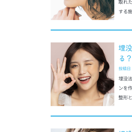
取れ
する施
埋没
る？癒
投稿日：2
埋没
ンを
整形と