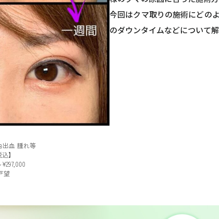
今回はクマ取りの施術にどの
のダウンタイムなどについて解
出血 腫れ等
税込】
297,000
戸望