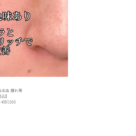
出血 腫れ等
税込】
297,000