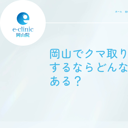
ホーム
初
岡山でクマ取
するならどん
ある？