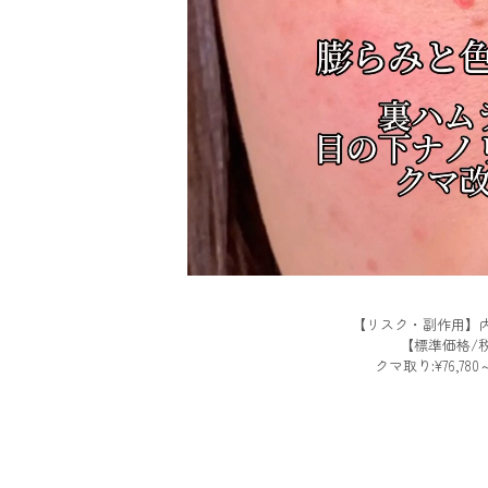
【リスク・副作用】内
【標準価格/
クマ取り:¥76,780～¥