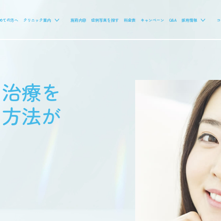
めての方へ
クリニック案内
施術内容
症例写真を探す
料金表
キャンペーン
Q&A
採用情報
コ
り治療を
な方法が