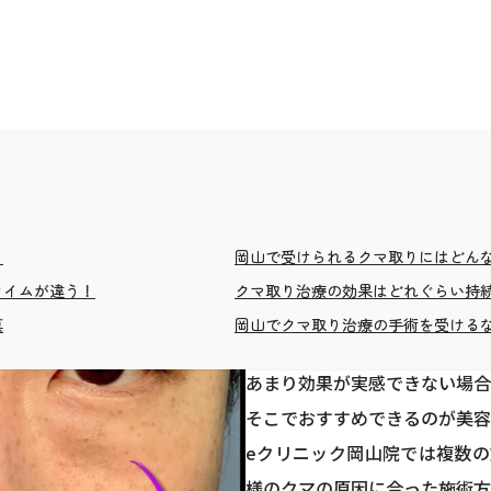
クマがあると顔色が悪く見え
？
岡山で受けられるクマ取りにはどん
することがあります。
タイムが違う！
クマ取り治療の効果はどれぐらい持
クマを薄くするために目の周
真
岡山でクマ取り治療の手術を受けるな
おられますが、クマの原因に
あまり効果が実感できない場合
そこでおすすめできるのが美容
eクリニック岡山院では複数
様のクマの原因に合った施術方