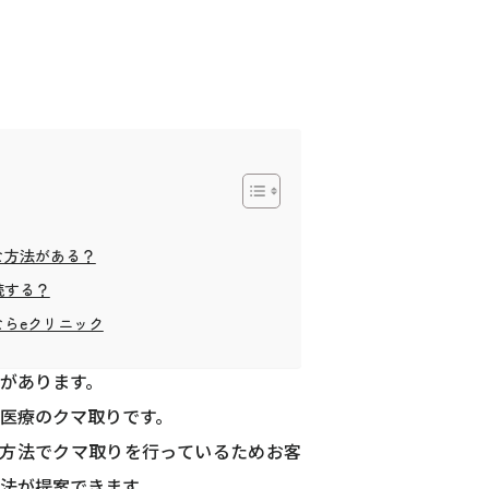
たり実際の年齢よりも年上に見られたり
な方法がある？
続する？
りをマッサージしたり温めたりする方も
らeクリニック
よってはそのようなセルフケアをしても
があります。
医療のクマ取りです。
の方法でクマ取りを行っているためお客
法が提案できます。