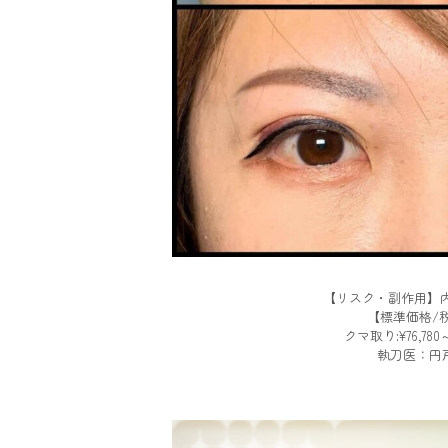
【リスク・副作用】内
【標準価格/
クマ取り:¥76,780～¥
執刀医：円