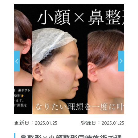
更新日：2025.01.25
登録日：2025.01.25
鼻整形×小顔整形同時施術で理