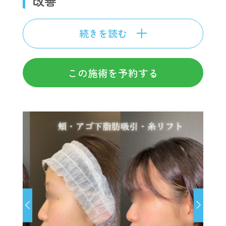
改善
続きを読む
この施術を予約する