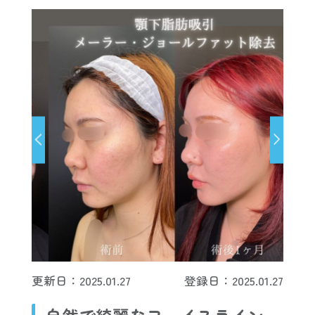
更新日：2025.01.27
登録日：2025.01.27