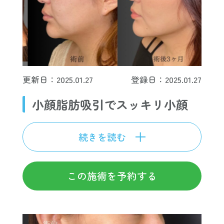
更新日：2025.01.27
登録日：2025.01.27
小顔脂肪吸引でスッキリ小顔
続きを読む
この施術を予約する