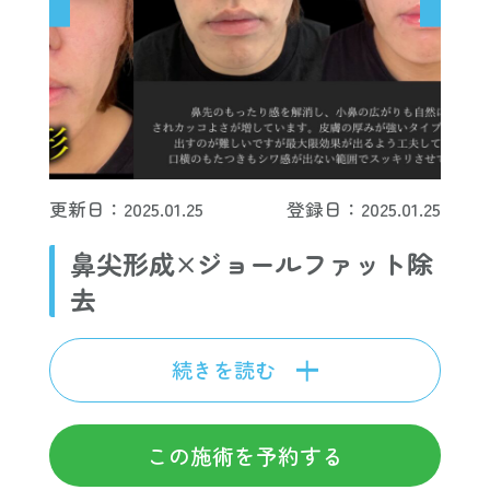
更新日：2025.01.25
登録日：2025.01.25
鼻尖形成×ジョールファット除
去
続きを読む
この施術を予約する