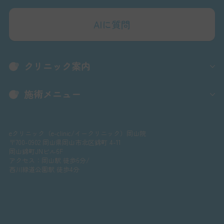
AIに質問
クリニック案内
施術メニュー
eクリニック（e-clinic/イークリニック）岡山院
〒700-0902 岡山県岡山市北区錦町 4-11
岡山錦町JNビル6F
アクセス：岡山駅 徒歩6分/
西川緑道公園駅 徒歩4分