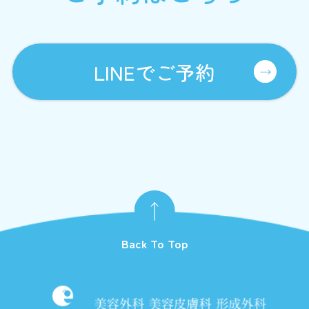
LINEでご予約
Back To Top