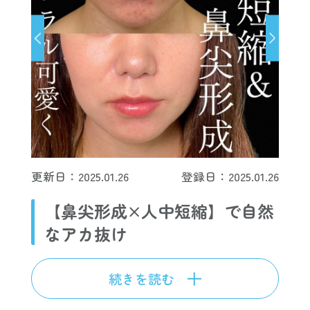
更新日：2025.01.26
登録日：2025.01.26
【鼻尖形成×人中短縮】で自然
なアカ抜け
続きを読む