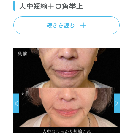
人中短縮＋口角挙上
続きを読む