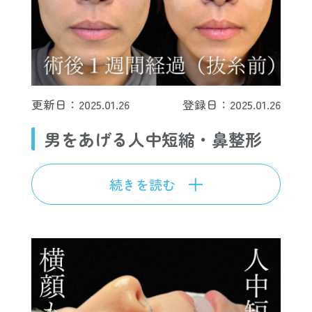
更新日：2025.01.26
登録日：2025.01.26
男をあげる人中短縮・鼻整形
続きを読む