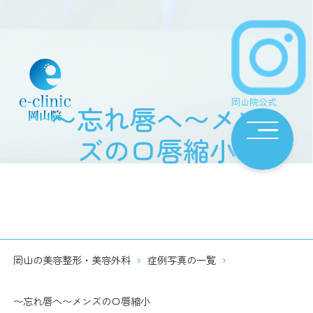
岡山院公式
〜忘れ唇へ〜メン
ズの口唇縮小
岡山の美容整形・美容外科
症例写真の一覧
〜忘れ唇へ〜メンズの口唇縮小