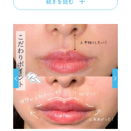
続きを読む