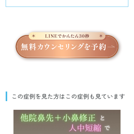
この症例を見た方はこの症例も見ています