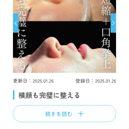
更新日：2025.01.26
登録日：2025.01.26
横顔も完璧に整える
続きを読む