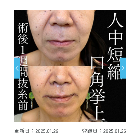
更新日：2025.01.26
登録日：2025.01.26