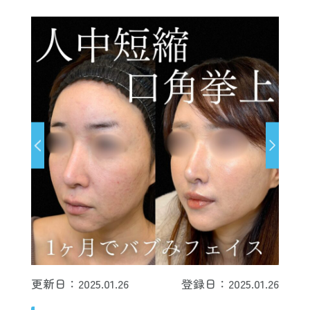
更新日：2025.01.26
登録日：2025.01.26