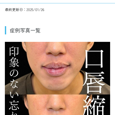
最終更新日：2025/01/26
症例写真一覧