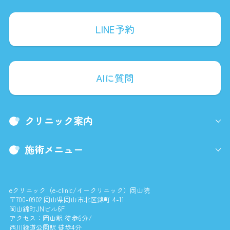
LINE予約
AIに質問
クリニック案内
施術メニュー
eクリニック（e-clinic/イークリニック）岡山院
〒700-0902 岡山県岡山市北区錦町 4-11
岡山錦町JNビル6F
アクセス：岡山駅 徒歩6分/
西川緑道公園駅 徒歩4分