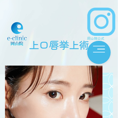
岡山院公式
上口唇挙上術