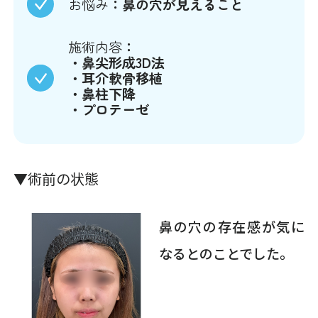
お悩み
：鼻の穴が見えること
施術内容
：
・鼻尖形成3D法
・耳介軟骨移植
・鼻柱下降
・プロテーゼ
▼術前の状態
鼻の穴の存在感が気に
なるとのことでした。