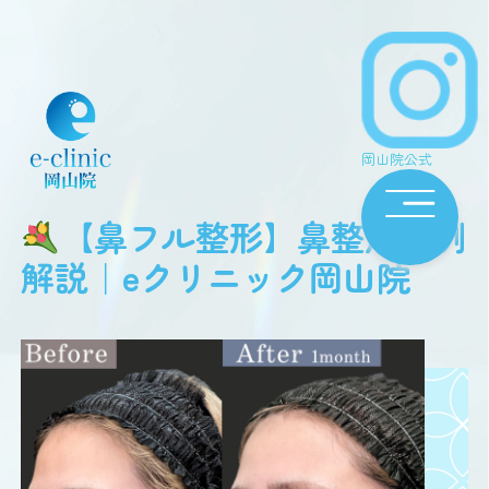
岡山院公式
【鼻フル整形】鼻整形症例
解説｜eクリニック岡山院