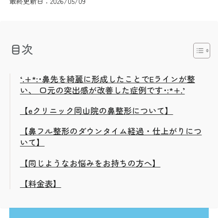
最終更新日：2026/05/09
目次
‘.+*:･鼻先を綺麗に形成したことでEラインが整
い、 口元の突出感が改善した症例です･:*+.’
【eクリニック岡山院の鼻整形について】
【鼻フル整形のダウンタイム経過・仕上がりにつ
いて】
【同じようなお悩みをお持ちの方へ】
【料金表】