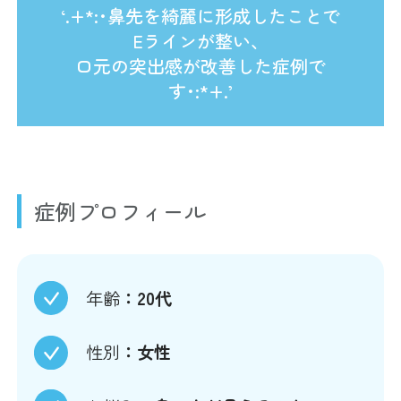
‘.+*:･鼻先を綺麗に形成したことで
Eラインが整い、
口元の突出感が改善した症例で
す･:*+.’
症例プロフィール
年齢
：20代
性別
：女性