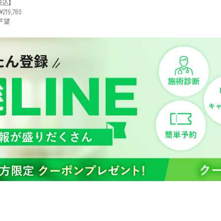
税込】
219,780
戸望