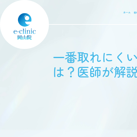
ホーム
初
一番取れにく
は？医師が解