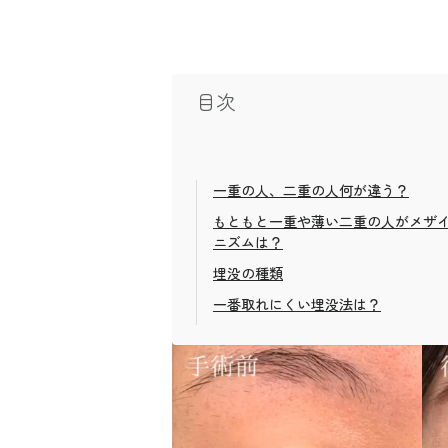
目次
一重の人、二重の人何が違う？
もともと一重や薄い二重の人がメザ
ニズムは？
埋没の種類
一番取れにくい埋没法は？