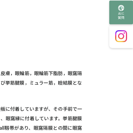
AIに
質問
、皮膚，眼輪筋，眼輪筋下脂肪，眼窩隔
よび挙筋腱膜，ミュラー筋，瞼結膜とな
瞼板に付着していますが、その手前で一
り、眼窩縁に付着しています。挙筋腱膜
nall靱帯があり、眼窩隔膜との間に眼窩