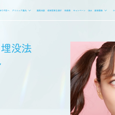
めての方へ
クリニック案内
施術内容
症例写真を探す
料金表
キャンペーン
Q&A
採用情報
コ
い埋没法
説