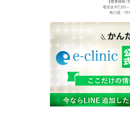
【標準価格/
埋没法:¥27,280～¥
執刀医：円