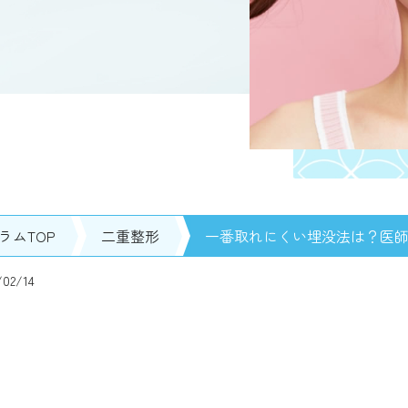
ラムTOP
二重整形
一番取れにくい埋没法は？医
2/14