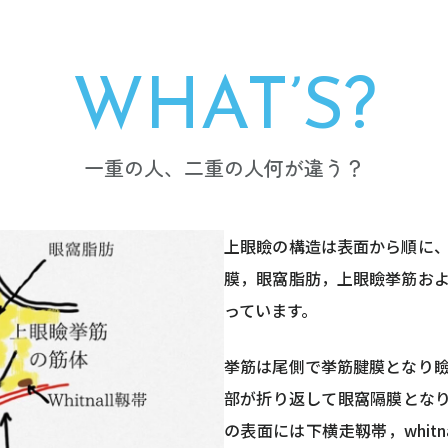
WHAT’S?
一重の人、二重の人何が違う？
上眼瞼の構造は表面から順に
膜，眼窩脂肪，上眼瞼挙筋お
っています。
挙筋は尾側で挙筋腱膜となり
部が折り返して眼窩隔膜とな
の表面には下横走靱帯，whit